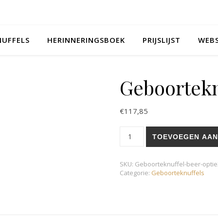
UFFELS
HERINNERINGSBOEK
PRIJSLIJST
WEB
Geboortekn
€
117,85
Geboorteknuffel Beer optie 3
TOEVOEGEN AAN
SKU:
Geboorteknuffel-beer-optie
Categorie:
Geboorteknuffels