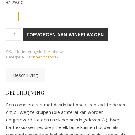
€
129,00
Herinneringskoffer blauw aantal
TOEVOEGEN AAN WINKELWAGEN
SKU:
Herinneringskoffer-blauw
Categorie:
Herinneringsboek
Beschrijving
BESCHRIJVING
Een complete set met daarin het boek, een zachte deken
om bij weg te kruipen (die achteraf kan worden
omgetoverd tot een uniek herinneringsdeken 🤍), twee
hartjeskussentjes die jullie elk bij je kunnen houden als
symbool van verbondenheid wanneer jullie niet samen zijn,