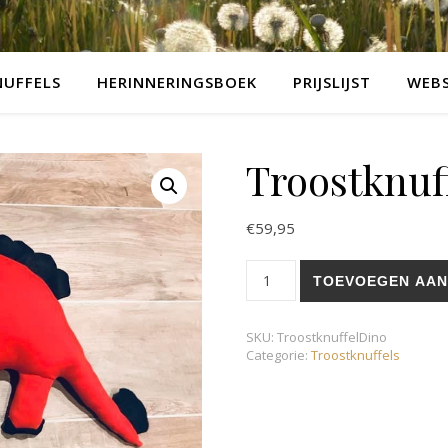
UFFELS
HERINNERINGSBOEK
PRIJSLIJST
WEB
Troostknuf
€
59,95
Troostknuffel Dino aantal
TOEVOEGEN AAN
SKU:
TroostknuffelDino
Categorie:
Troostknuffels