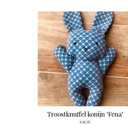
Troostknuffel konijn ‘Fena’
€
46,95