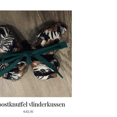
oostknuffel vlinderkussen
€
43,95